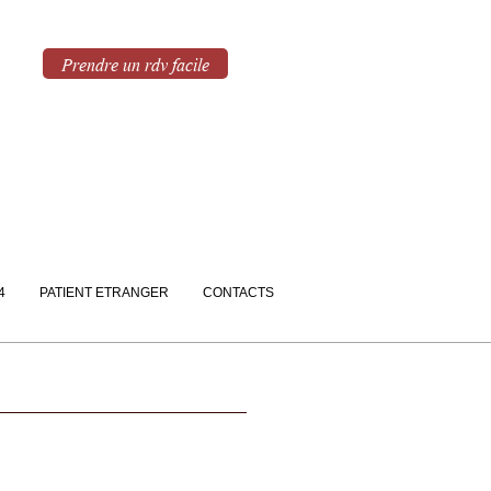
Prendre un rdv facile
Le parcours
de A à Z
4
PATIENT ETRANGER
CONTACTS