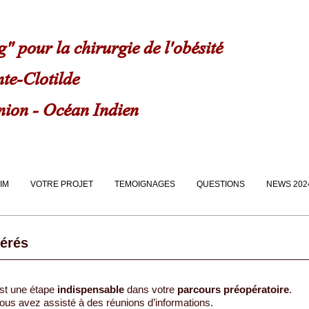
" pour la chirurgie de l'obésité
nte-Clotilde
union - Océan Indien
IM
VOTRE PROJET
TEMOIGNAGES
QUESTIONS
NEWS 202
érés
st une étape
indispensable
dans votre
parcours préopératoire
.
ous avez assisté à des réunions d’informations.