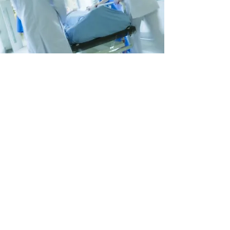
OPTIM - Chirurgie de l'obésité
Clinique Sainte Clotilde
Ile de la Réunion - Océan Indien
Contact et RDV
www.optim-chirurgieobesite.fr