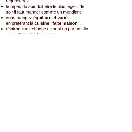
régurgiterez.
le repas du soir doit être le plus léger : "le
soir il faut manger comme un mendiant"
vous mangez
équilibré et varié
en préférant la
cuisine "faite maison"
.
réintroduisez chaque aliment un par un afin
de vérifier votre tolérance.
La diététicienne et le médecin
nutritionniste
vous aident pendant ces
deux périodes.
Retour