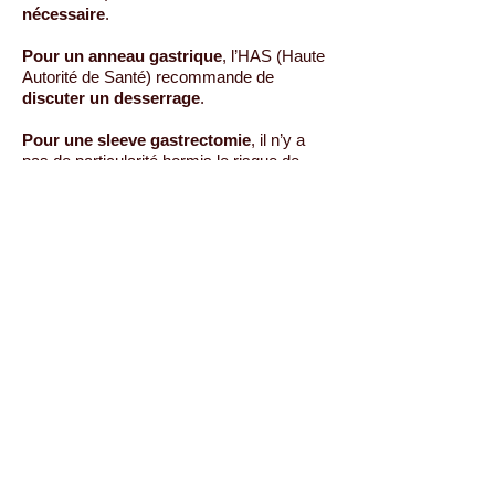
nécessaire
.
Pour un anneau gastrique
, l’HAS (Haute
Autorité de Santé) recommande de
discuter un desserrage
.
Pour une sleeve gastrectomie
, il n’y a
pas de particularité hormis le risque de
carence plus important que pour la
chirurgie de restriction pure.
Une prise en charge
multidisciplinaire
(gynécologue obstétricien, équipe de
chirurgie bariatrique ) est recommandée
par l’HAS.
Retour